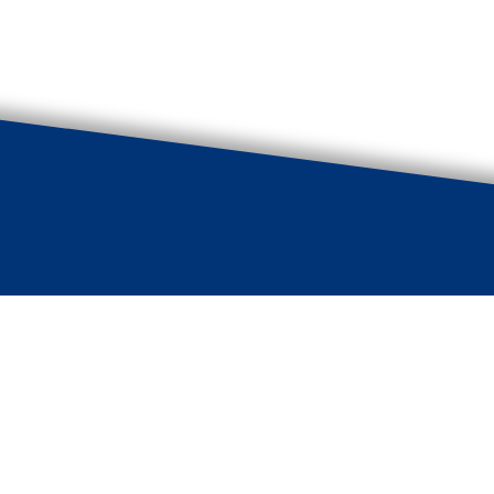
undig bureau De Vries
Zie ook:
weg 249
Algemene voorwaarden
A Nijeholtpade
 724 195
bdevries.nl