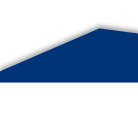
Bouwk
Hoofd
8475 C
0561 -
info@b