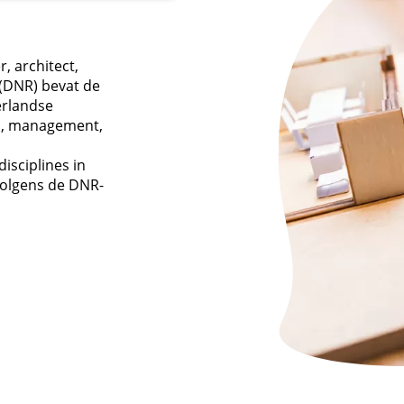
, architect,
 (DNR) bevat de
rlandse
es, management,
isciplines in
volgens de DNR-